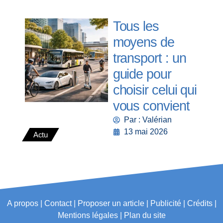
Tous les
moyens de
transport : un
guide pour
choisir celui qui
vous convient
Par : Valérian
13 mai 2026
Actu
A propos | Contact | Proposer un article | Publicité | Crédits |
Mentions légales |
Plan du site