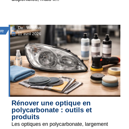
De : Valérian
ure
11 avril 2026
Rénover une optique en
polycarbonate : outils et
produits
Les optiques en polycarbonate, largement