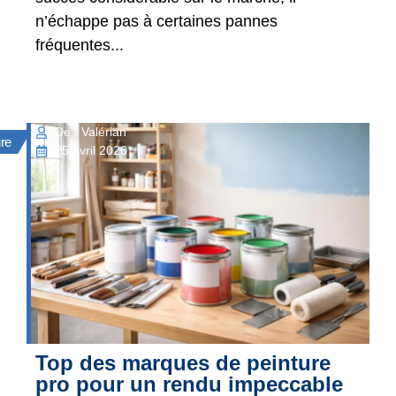
n’échappe pas à certaines pannes
fréquentes...
De : Valérian
ure
25 avril 2026
Top des marques de peinture
pro pour un rendu impeccable