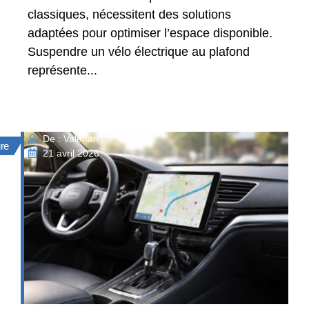
classiques, nécessitent des solutions
adaptées pour optimiser l’espace disponible.
Suspendre un vélo électrique au plafond
représente...
De : Valérian
ure
21 avril 2026