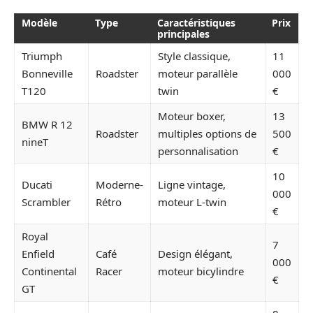
Modèle
Type
Caractéristiques
Prix
principales
Triumph
Style classique,
11
Bonneville
Roadster
moteur parallèle
000
T120
twin
€
Moteur boxer,
13
BMW R 12
Roadster
multiples options de
500
nineT
personnalisation
€
10
Ducati
Moderne-
Ligne vintage,
000
Scrambler
Rétro
moteur L-twin
€
Royal
7
Enfield
Café
Design élégant,
000
Continental
Racer
moteur bicylindre
€
GT