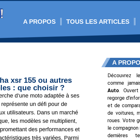
A PROPOS
TOUS LES ARTICLES
A PROP
Découvrez l
a xsr 155 ou autres
comme jamai
es : que choisir ?
Auto
. Ouvert
erche d’une moto adaptée à ses
regorge d’info
 représente un défi pour de
et de compara
x utilisateurs. Dans un marché
de voitures, 
roues. Votre g
ue, les modèles se multiplient,
le compagnon i
promettant des performances et
dernières t
ctéristiques très variées. Parmi