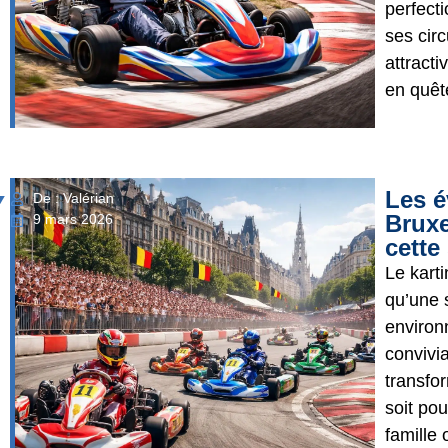
perfecti
ses circ
attracti
en quête
Les é
De : Valérian
Bruxe
9 mars 2026
cette
Le kart
qu’une s
environ
convivia
transfo
soit po
famille