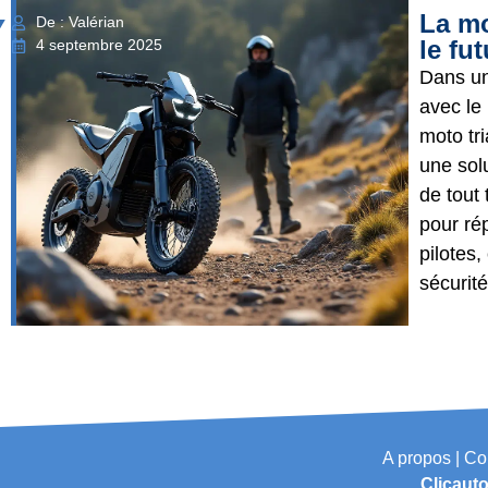
La mo
De : Valérian
le fu
4 septembre 2025
Dans un
avec le
moto tr
une sol
de tout
pour ré
pilotes,
sécurité 
A propos | Con
Clicauto