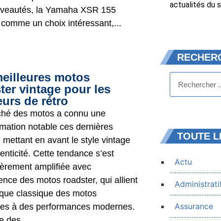
actualités du s
veautés, la Yamaha XSR 155
t comme un choix intéressant,...
RECHER
eilleures motos
ter vintage pour les
urs de rétro
hé des motos a connu une
rmation notable ces dernières
TOUTE L
 mettant en avant le style vintage
henticité. Cette tendance s’est
Actu
lièrement amplifiée avec
ence des motos roadster, qui allient
Administrati
tique classique des motos
Assurance
es à des performances modernes.
e des...