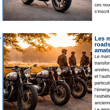
ces nou
s’inscri
Les m
De : Valérian
roads
13 mai 2026
amate
Le marc
transfo
années,
et l’aut
particu
l’émerg
l’esthé
ancienn
Le genr