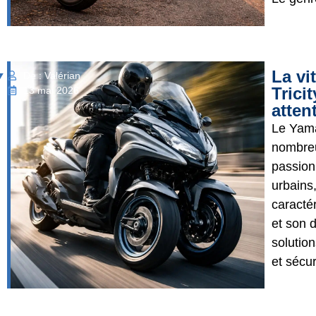
La vi
De : Valérian
Trici
13 mai 2026
atten
Le Yama
nombreu
passion
urbains,
caracté
et son 
solution
et sécur