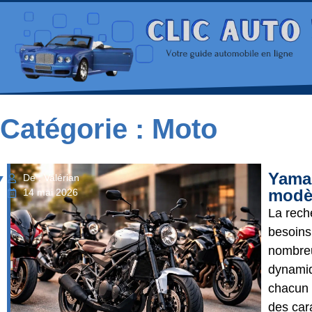
Catégorie : Moto
Yamah
De : Valérian
modèl
14 mai 2026
La rech
besoins
nombreu
dynamiq
chacun 
des cara