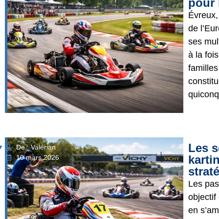
pour 
Évreux,
de l’Eu
ses mult
à la foi
familles
constitu
quiconqu
Les s
De : Valérian
karti
10 mars 2026
strat
Les pas
objectif
en s’am