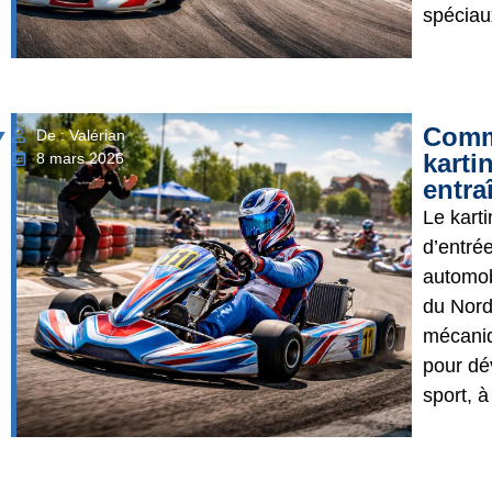
spéciaux
Comm
De : Valérian
karti
8 mars 2026
entra
Le karti
d’entré
automob
du Nord
mécaniq
pour dé
sport, à 