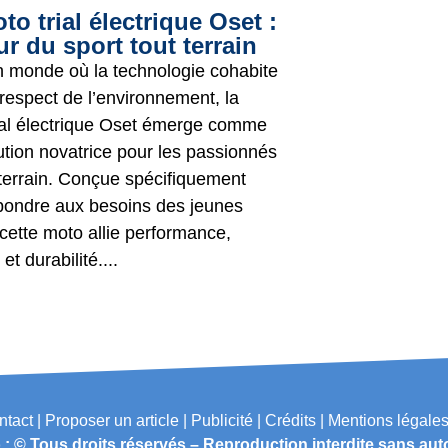
to trial électrique Oset :
tur du sport tout terrain
 monde où la technologie cohabite
 respect de l’environnement, la
ial électrique Oset émerge comme
ution novatrice pour les passionnés
 terrain. Conçue spécifiquement
pondre aux besoins des jeunes
 cette moto allie performance,
et durabilité....
tact | Proposer un article | Publicité | Crédits | Mentions légales
 : © Tous droits réservés – Reproduction interdite sans aut