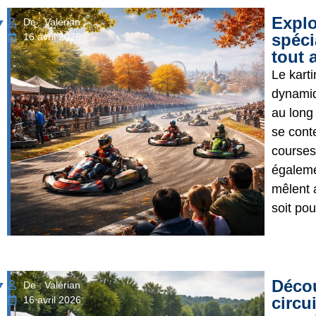
Explo
De : Valérian
spéci
16 avril 2026
tout 
Le kart
dynamiq
au long 
se cont
courses 
égaleme
mêlent a
soit pour
Décou
De : Valérian
circu
16 avril 2026