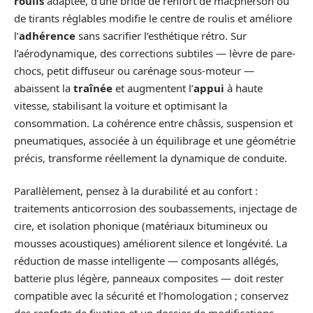
roulis
adaptée, d’une bride de renfort de macpherson ou
de tirants réglables modifie le centre de roulis et améliore
l’
adhérence
sans sacrifier l’esthétique rétro. Sur
l’aérodynamique, des corrections subtiles — lèvre de pare-
chocs, petit diffuseur ou carénage sous-moteur —
abaissent la
traînée
et augmentent l’
appui
à haute
vitesse, stabilisant la voiture et optimisant la
consommation. La cohérence entre châssis, suspension et
pneumatiques, associée à un équilibrage et une géométrie
précis, transforme réellement la dynamique de conduite.
Parallèlement, pensez à la durabilité et au confort :
traitements anticorrosion des soubassements, injectage de
cire, et isolation phonique (matériaux bitumineux ou
mousses acoustiques) améliorent silence et longévité. La
réduction de masse intelligente — composants allégés,
batterie plus légère, panneaux composites — doit rester
compatible avec la sécurité et l’homologation ; conservez