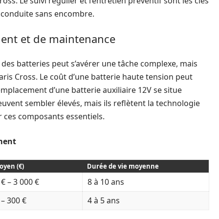
s. Le suivi régulier et l’entretien préventif sont les clés
e conduite sans encombre.
ment et de maintenance
 des batteries peut s’avérer une tâche complexe, mais
aris Cross. Le coût d’une batterie haute tension peut
remplacement d’une batterie auxiliaire 12V se situe
uvent sembler élevés, mais ils reflètent la technologie
ar ces composants essentiels.
ment
oyen (€)
Durée de vie moyenne
 € – 3 000 €
8 à 10 ans
 – 300 €
4 à 5 ans