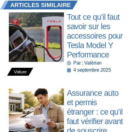
ARTICLES SIMILAIRE
Tout ce qu’il faut
savoir sur les
accessoires pour
Tesla Model Y
Performance
Par : Valérian
4 septembre 2025
Voiture
Assurance auto
et permis
étranger : ce qu’il
faut vérifier avant
de souscrire