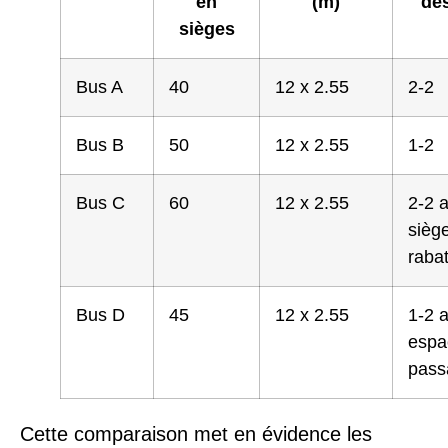
en
(m)
de
sièges
Bus A
40
12 x 2.55
2-2
Bus B
50
12 x 2.55
1-2
Bus C
60
12 x 2.55
2-2 
sièg
raba
Bus D
45
12 x 2.55
1-2 
espa
pass
Cette comparaison met en évidence les