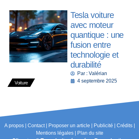
Tesla voiture
avec moteur
quantique : une
fusion entre
technologie et
durabilité
Par : Valérian
4 septembre 2025
Voiture
A propos | Contact | Proposer un article | Publicité | Crédits |
Mentions légales |
Plan du site