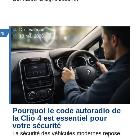
De : Valérian
ure
13 mai 2026
Pourquoi le code autoradio de
la Clio 4 est essentiel pour
votre sécurité
La sécurité des véhicules modernes repose