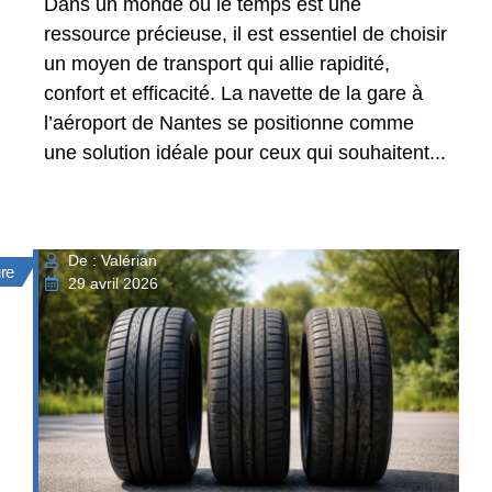
Dans un monde où le temps est une
ressource précieuse, il est essentiel de choisir
un moyen de transport qui allie rapidité,
confort et efficacité. La navette de la gare à
l’aéroport de Nantes se positionne comme
une solution idéale pour ceux qui souhaitent...
De : Valérian
ure
29 avril 2026