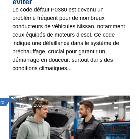
éviter
Le code défaut P0380 est devenu un
problème fréquent pour de nombreux
conducteurs de véhicules Nissan, notamment
ceux équipés de moteurs diesel. Ce code
indique une défaillance dans le système de
préchauffage, crucial pour garantir un
démarrage en douceur, surtout dans des
conditions climatiques...
De : Valérian
ure
13 mai 2026