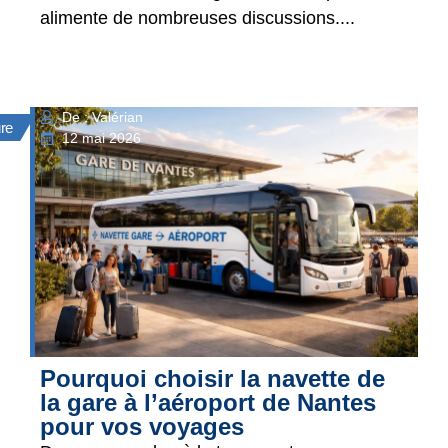
alimente de nombreuses discussions....
De : Valérian
ure
12 mai 2026
Pourquoi choisir la navette de
la gare à l’aéroport de Nantes
pour vos voyages