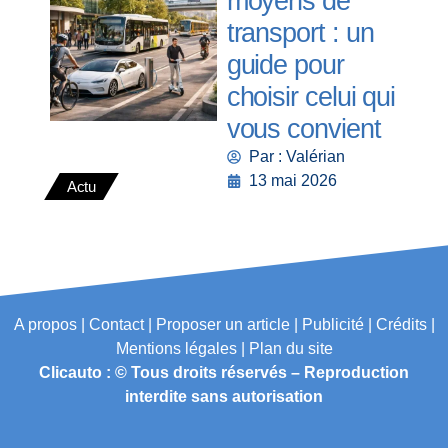
moyens de
transport : un
guide pour
choisir celui qui
vous convient
Par : Valérian
13 mai 2026
Actu
A propos | Contact | Proposer un article | Publicité | Crédits |
Mentions légales |
Plan du site
Clicauto : © Tous droits réservés – Reproduction
interdite sans autorisation