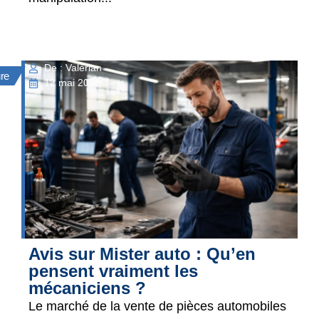
De : Valérian
ure
12 mai 2026
Avis sur Mister auto : Qu’en
pensent vraiment les
mécaniciens ?
Le marché de la vente de pièces automobiles