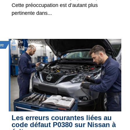
Cette préoccupation est d’autant plus
pertinente dans...
De : Valérian
ure
13 mai 2026
Les erreurs courantes liées au
code défaut P0380 sur Nissan à