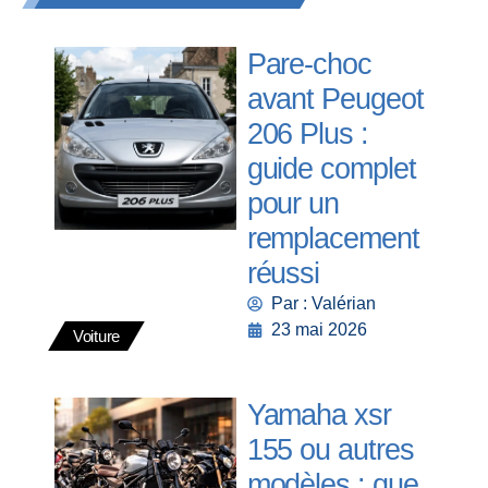
Pare-choc
avant Peugeot
206 Plus :
guide complet
pour un
remplacement
réussi
Par : Valérian
23 mai 2026
Voiture
Yamaha xsr
155 ou autres
modèles : que