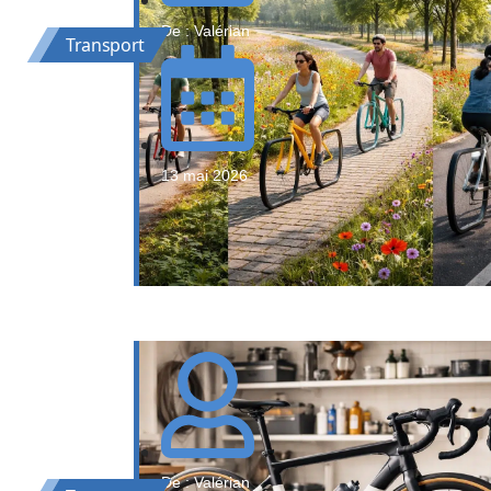
De : Valérian
Transport
13 mai 2026
De : Valérian