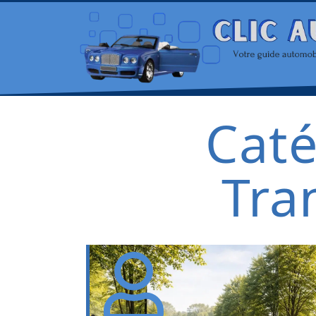
Caté
Tra