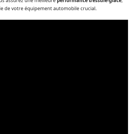
ous assurez une meilleure
performance d’essuie-glace
,
ie de votre équipement automobile crucial.