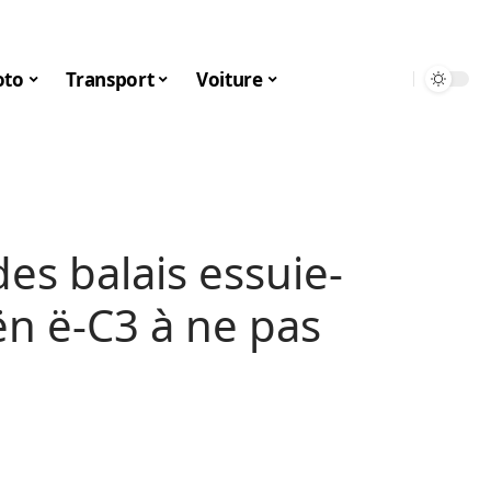
to
Transport
Voiture
es balais essuie-
ën ë-C3 à ne pas