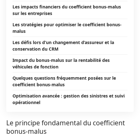
Les impacts financiers du coefficient bonus-malus
sur les entreprises
Les stratégies pour optimiser le coefficient bonus-
malus
Les défis lors d’un changement d’assureur et la
conservation du CRM
Impact du bonus-malus sur la rentabilité des
véhicules de fonction
Quelques questions fréquemment posées sur le
coefficient bonus-malus
Optimisation avancée : gestion des sinistres et suivi
opérationnel
Le principe fondamental du coefficient
bonus-malus