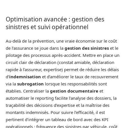
Optimisation avancée : gestion des
sinistres et suivi opérationnel
Au-delà de la prévention, une vraie économie sur le coût
de l’assurance se joue dans la
gestion des sinistres
et le
pilotage des processus après-accident. Mettre en place un
circuit clair de déclaration (constat amiable, déclaration
rapide à l’assureur, expertise) permet de réduire les délais
d’
indemnisation
et d’améliorer le taux de recouvrement
via la
subrogation
lorsque les responsabilités sont
établies. Centraliser la
gestion documentaire
et
automatiser le reporting facilite l’analyse des dossiers, la
traçabilité des décisions d’expertise et la maîtrise des
montants indemnisés. Pour suivre l’efficacité, il est
pertinent d’intégrer un tableau de bord avec des KPI
opérationnels : fréquence des sinistres par véhicule, coût