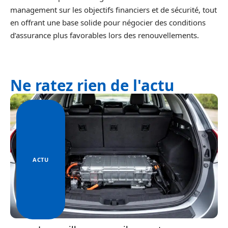
management sur les objectifs financiers et de sécurité, tout
en offrant une base solide pour négocier des conditions
d’assurance plus favorables lors des renouvellements.
Ne ratez rien de l'actu
ACTU