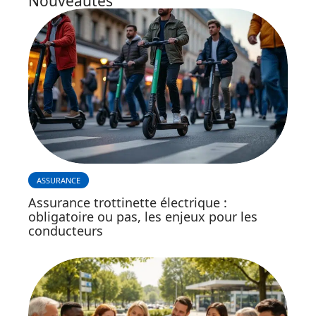
Nouveautés
ASSURANCE
Assurance trottinette électrique :
obligatoire ou pas, les enjeux pour les
conducteurs