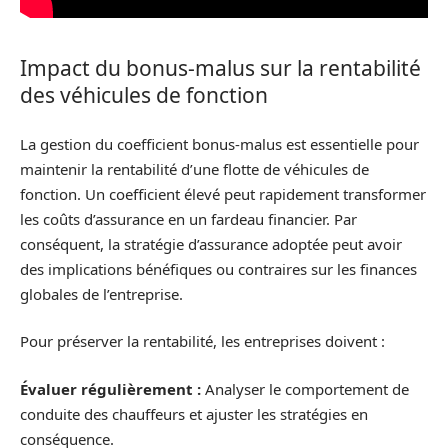
Impact du bonus-malus sur la rentabilité
des véhicules de fonction
La gestion du coefficient bonus-malus est essentielle pour
maintenir la rentabilité d’une flotte de véhicules de
fonction. Un coefficient élevé peut rapidement transformer
les coûts d’assurance en un fardeau financier. Par
conséquent, la stratégie d’assurance adoptée peut avoir
des implications bénéfiques ou contraires sur les finances
globales de l’entreprise.
Pour préserver la rentabilité, les entreprises doivent :
Évaluer régulièrement :
Analyser le comportement de
conduite des chauffeurs et ajuster les stratégies en
conséquence.