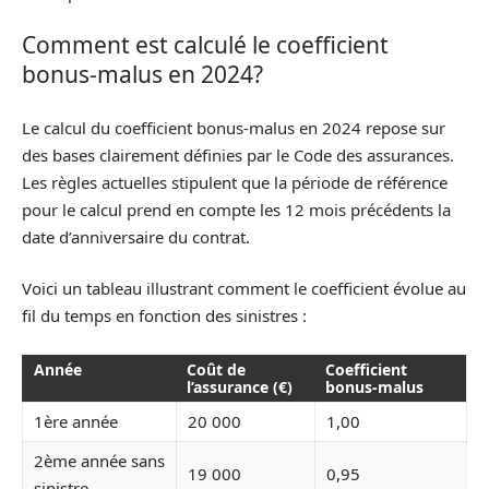
Comment est calculé le coefficient
bonus-malus en 2024?
Le calcul du coefficient bonus-malus en 2024 repose sur
des bases clairement définies par le Code des assurances.
Les règles actuelles stipulent que la période de référence
pour le calcul prend en compte les 12 mois précédents la
date d’anniversaire du contrat.
Voici un tableau illustrant comment le coefficient évolue au
fil du temps en fonction des sinistres :
Année
Coût de
Coefficient
l’assurance (€)
bonus-malus
1ère année
20 000
1,00
2ème année sans
19 000
0,95
sinistre