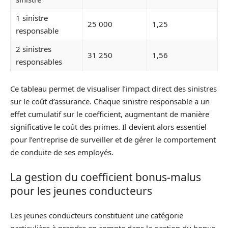
1 sinistre
25 000
1,25
responsable
2 sinistres
31 250
1,56
responsables
Ce tableau permet de visualiser l’impact direct des sinistres
sur le coût d’assurance. Chaque sinistre responsable a un
effet cumulatif sur le coefficient, augmentant de manière
significative le coût des primes. Il devient alors essentiel
pour l’entreprise de surveiller et de gérer le comportement
de conduite de ses employés.
La gestion du coefficient bonus-malus
pour les jeunes conducteurs
Les jeunes conducteurs constituent une catégorie