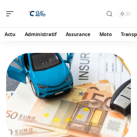
Actu
Administratif
Assurance
Moto
Transp