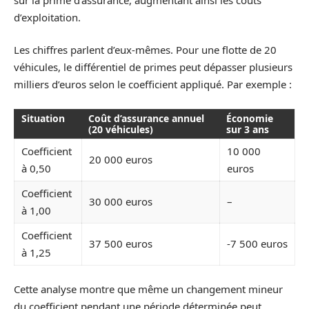
d’exploitation.
Les chiffres parlent d’eux-mêmes. Pour une flotte de 20
véhicules, le différentiel de primes peut dépasser plusieurs
milliers d’euros selon le coefficient appliqué. Par exemple :
Situation
Coût d’assurance annuel
Économie
(20 véhicules)
sur 3 ans
Coefficient
10 000
20 000 euros
à 0,50
euros
Coefficient
30 000 euros
–
à 1,00
Coefficient
37 500 euros
-7 500 euros
à 1,25
Cette analyse montre que même un changement mineur
du coefficient pendant une période déterminée peut