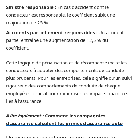
Sinistre responsable :
En cas d’accident dont le
conducteur est responsable, le coefficient subit une
majoration de 25 %.
Accidents partiellement responsables :
Un accident
partiel entraîne une augmentation de 12,5 % du
coefficient.
Cette logique de pénalisation et de récompense incite les
conducteurs à adopter des comportements de conduite
plus prudents. Pour les entreprises, cela signifie qu’un suivi
rigoureux des comportements de conduite de chaque
employé est crucial pour minimiser les impacts financiers
liés à l’assurance.
A lire également :
Comment les compagnies
d'assurance calculent les primes d'assurance auto
Un exemple concret pour mieux comprendre