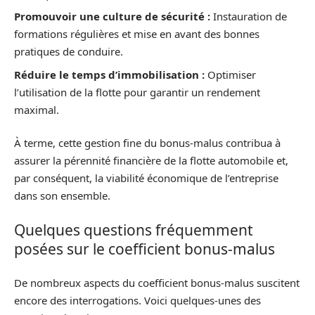
Promouvoir une culture de sécurité :
Instauration de
formations régulières et mise en avant des bonnes
pratiques de conduire.
Réduire le temps d’immobilisation :
Optimiser
l’utilisation de la flotte pour garantir un rendement
maximal.
À terme, cette gestion fine du bonus-malus contribua à
assurer la pérennité financière de la flotte automobile et,
par conséquent, la viabilité économique de l’entreprise
dans son ensemble.
Quelques questions fréquemment
posées sur le coefficient bonus-malus
De nombreux aspects du coefficient bonus-malus suscitent
encore des interrogations. Voici quelques-unes des