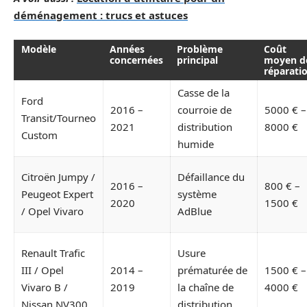
déménagement : trucs et astuces
Modèle
Années
Problème
Coût
concernées
principal
moyen d
réparati
Casse de la
Ford
2016 –
courroie de
5000 € –
Transit/Tourneo
2021
distribution
8000 €
Custom
humide
Citroën Jumpy /
Défaillance du
2016 –
800 € –
Peugeot Expert
système
2020
1500 €
/ Opel Vivaro
AdBlue
Renault Trafic
Usure
III / Opel
2014 –
prématurée de
1500 € –
Vivaro B /
2019
la chaîne de
4000 €
Nissan NV300
distribution