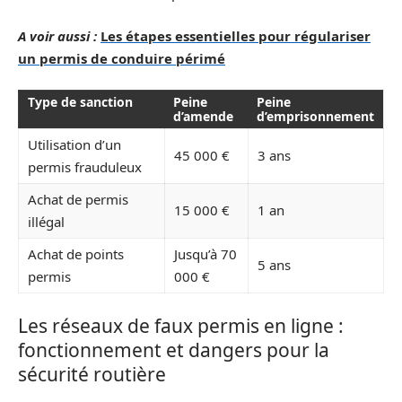
A voir aussi :
Les étapes essentielles pour régulariser
un permis de conduire périmé
Type de sanction
Peine
Peine
d’amende
d’emprisonnement
Utilisation d’un
45 000 €
3 ans
permis frauduleux
Achat de permis
15 000 €
1 an
illégal
Achat de points
Jusqu’à 70
5 ans
permis
000 €
Les réseaux de faux permis en ligne :
fonctionnement et dangers pour la
sécurité routière